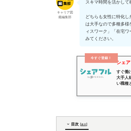
スキマ時間を活かして
キャリア図
どちらも女性に特化し
鑑編集部
は大手なので多種多様
ィスワーク」「在宅ワ
みてください。
今すぐ登録！
シェア
すぐ働
大手人
い職種
目次
[
]
表示