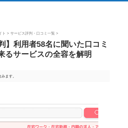
イト
>
サービス評判・口コミ一覧
>
判】利用者58名に聞いた口コミ
来るサービスの全容を解明
含みます。