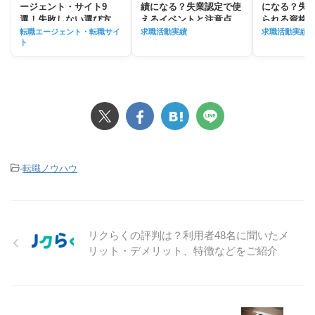
ージェント・サイト9
績になる？失業認定で使
になる？失
選！失敗しない選び方と
えるイベントと注意点を
られる資格
使い方を解説
解説
説
転職エージェント・転職サイ
求職活動実績
求職活動実績
ト
-
転職ノウハウ
リクらくの評判は？利用者48名に聞いたメ
リット・デメリット、特徴などをご紹介