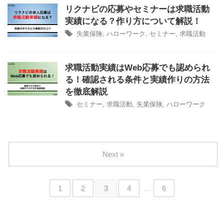
リクナビの応募やセミナーは求職活動
実績になる？作り方について解説！
失業保険
,
ハローワーク
,
セミナー
,
求職活動
求職活動実績はWeb応募でも認められ
る！確認される条件と実績作りの方法
を徹底解説
セミナー
,
求職活動
,
失業保険
,
ハローワーク
Next »
1
2
3
4
…
6