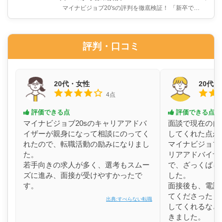
マイナビジョブ20'sの評判を徹底検証！ 「新卒で入
社したけど今の仕事辞めたい…」 「人生初めての転
職で不...
評判・口コミ
20代・女性
20代
4点
評価できる点
評価できる点
マイナビジョブ20sのキャリアアドバ
面談で現在の自
イザーが親身になって相談にのってく
してくれた点が
れたので、転職活動の励みになりまし
マイナビジョブ
た。
リアアドバイザ
若手向きの求人が多く、選考もスムー
で、ざっくばら
ズに進み、面接が受けやすかったで
した。
す。
面接後も、電話
てくださったり
出典:すべらない転職
してくれるなど
きました。