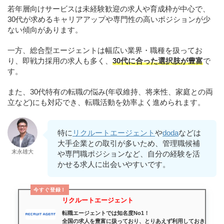
若年層向けサービスは未経験歓迎の求人や育成枠が中心で、
30代が求めるキャリアアップや専門性の高いポジションが少
ない傾向があります。
一方、総合型エージェントは幅広い業界・職種を扱ってお
り、即戦力採用の求人も多く、
30代に合った選択肢が豊富
で
す。
また、30代特有の転職の悩み(年収維持、将来性、家庭との両
立など)にも対応でき、転職活動を効率よく進められます。
特に
リクルートエージェント
や
doda
などは
大手企業との取引が多いため、管理職候補
末永雄大
や専門職ポジションなど、自分の経験を活
かせる求人に出会いやすいです。
今すぐ登録！
リクルートエージェント
転職エージェントでは知名度No1！
全国の求人を豊富に扱っており、とりあえず利用しておき