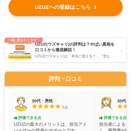
UZUZへの登録はこちら
一緒に読まれてます！
UZUZ(ウズキャリ)の評判は？やばい真相を
›
口コミから徹底解説！
UZUZ(ウズキャリ)は「本当に使える？」「危な
い？」「やめたほうが良い」のかについて、リアル
な評判・口コミをもとに徹底...
評判・口コミ
30代・男性
30代
5点
評価できる点
評価できる点
UZUZの最大のメリットは、担当アド
担当者によるサ
バイザーの親身なサポートです。
く、履歴書や職