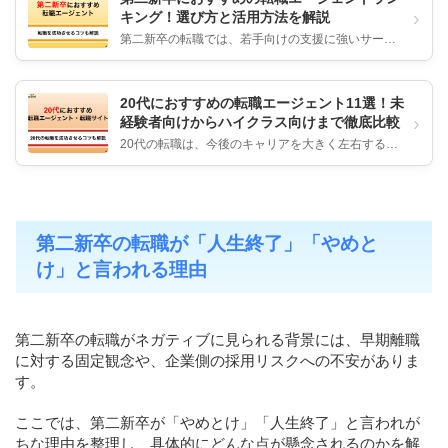
›
キング！選び方と活用方法を解説
第二新卒の転職では、若手向けの支援に強いサービ
スと求人数の多い総合型サービスを使い分けるのが
効果的です。 20代・第二新...
20代におすすめの転職エージェント11選！未
›
経験者向けからハイクラス向けまで徹底比較
20代の転職は、今後のキャリアを大きく左右する重
要な分岐点です。 情報不足のまま転職活動を進める
と、ミスマッチや早期離職...
第二新卒の転職が「人生終了」「やめと
け」と言われる理由
第二新卒の転職がネガティブに見られる背景には、早期離職
に対する固定観念や、企業側の採用リスクへの不安がありま
す。
ここでは、第二新卒が「やめとけ」「人生終了」と言われが
ちな理由を整理し、具体的にどんな点が懸念されるのかを解