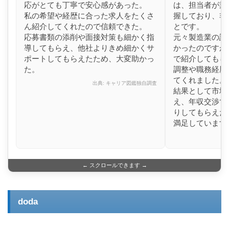
応がとても丁寧で安心感があった。
は、担当者が業
私の希望や経歴に合った求人をたくさ
握しており、非
ん紹介してくれたので信頼できた。
とです。
応募書類の添削や面接対策も細かく指
元々製造業の設
導してもらえ、他社よりきめ細かくサ
かったのですが
ポートしてもらえたため、大変助かっ
で紹介してもら
た。
調整や職務経歴
てくれました。
出典: キャリア図鑑独自調査
結果として市場
え、年収交渉で
りしてもらえた
満足しています
← スクロールできます →
doda