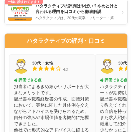
一緒に読まれてます！
ハタラクティブの評判はやばい？やめとけと
›
言われる理由を口コミから徹底解説
ハタラクティブは、20代の既卒・フリーター・第二
新卒など就業経験が少ない若手向けの就職支援とし
て人気の高いサービスです。...
ハタラクティブの評判・口コミ
30代・女性
30代
4点
評価できる点
評価できる点
担当者によるきめ細かいサポートが大
ハタラクティブ
きなメリットです。
ートが期待以上
履歴書や職務経歴書の作成、面接対策
履歴書や職務経
において、実務に即した具体例を交え
り教えてくれ、
ながらアドバイスを受けられるため、
め自信を持って
自分の強みや市場価値を客観的に把握
また求人紹介の
できました。
厳選して紹介し
他社では形式的なアドバイスに留まる
少なかったこと