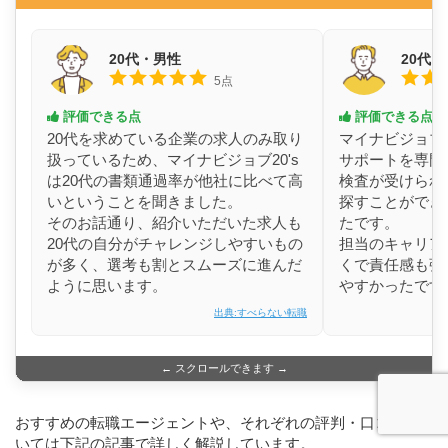
20代・男性
20代
5点
評価できる点
評価できる点
20代を求めている企業の求人のみ取り
マイナビジョブ2
扱っているため、マイナビジョブ20's
サポートを専門
は20代の書類通過率が他社に比べて高
検査が受けられ
いということを聞きました。
探すことができ
そのお話通り、紹介いただいた求人も
たです。
20代の自分がチャレンジしやすいもの
担当のキャリア
が多く、選考も割とスムーズに進んだ
くで責任感も強
ように思います。
やすかったです
出典:すべらない転職
← スクロールできます →
おすすめの転職エージェントや、それぞれの評判・口コミつ
いては下記の記事で詳しく解説しています。