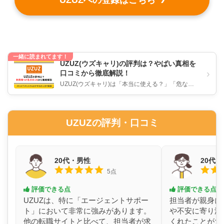
一緒に読まれてます！
UZUZ(ウズキャリ)の評判は？やばい真相を
›
口コミから徹底解説！
UZUZ(ウズキャリ)は「本当に使える？」「危な
い？」「やめたほうが良い」のかについて、リアル
な評判・口コミをもとに徹底...
UZUZの評判・口コミ
20代・男性
20代
5点
評価できる点
評価できる点
UZUZは、特に「エージェントサポー
担当者が親身に
ト」において非常に強みがあります。
や不安に寄り添
他の転職サイトと比べて、担当者が求
くれたことが大