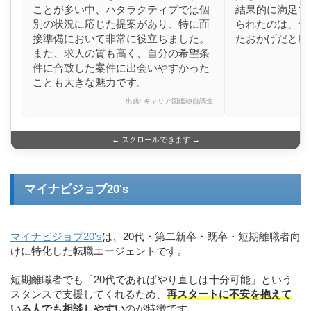
ことが多い中、ハタラクティブでは個
結果的に満足で
別の状況に応じた提案があり、特に面
られたのは、サ
接準備において非常に役立ちました。
たおかげだと感
また、求人の質も高く、自分の希望条
件に合致した案件に出会いやすかった
ことも大きな魅力です。
出典: キャリア図鑑独自調査
← スクロールできます →
マイナビジョブ20's
マイナビジョブ20's
は、20代・第二新卒・既卒・短期離職者向
けに特化した転職エージェントです。
短期離職者でも「20代であればやり直しは十分可能」という
スタンスで支援してくれるため、
再スタートに不安を抱えて
いる人でも相談しやすい
のが特徴です。