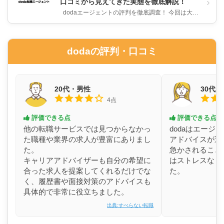
›
口コミから見えてきた実態を徹底解説！
dodaエージェントの評判を徹底調査！ 今回は大手
転職エージェントの1つであるdodaエージェントに
ついて...
dodaの評判・口コミ
20代・男性
30代
4点
評価できる点
評価できる点
他の転職サービスでは見つからなかっ
dodaはエージ
た職種や業界の求人が豊富にありまし
アドバイスが適
た。
急かされること
キャリアアドバイザーも自分の希望に
はストレスなく
合った求人を提案してくれるだけでな
た。
く、履歴書や面接対策のアドバイスも
具体的で非常に役立ちました。
出典:すべらない転職