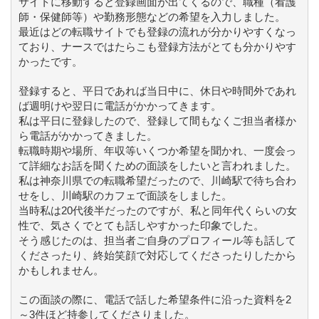
サイトに移動すると登録画面が出てくるので、職種（看護
師・保健師等）や勤務形態などの希望を入力しました。
最近はどの転職サイトでも登録の流れが分かりやすくなっ
ており、ナースではたらこも登録方法がとても分かりやす
かったです。
登録すると、平日であれば当日中に、休日や時間外であれ
ば週明けや翌日に電話がかかってきます。
私は平日に登録したので、登録して間もなくご担当者様か
ら電話がかかってきました。
転職時期や場所、年収等いくつか希望を聞かれ、一度会っ
て詳細なお話を聞くための面談をしたいと言われました。
私は神奈川県での転職希望だったので、川崎駅で待ち合わ
せをし、川崎駅のカフェで面談をしました。
当時私は20代後半だったのですが、私と同年代くらいの女
性で、気さくでとても話しやすかった印象でした。
そう感じたのは、担当者ご自身のプロフィール等も話して
くださったり、終始笑顔で対応してくださったりしたから
かもしれません。
この面談の際に、電話で話した希望条件に沿った資料を2
～3件ほど持参してくださりました。