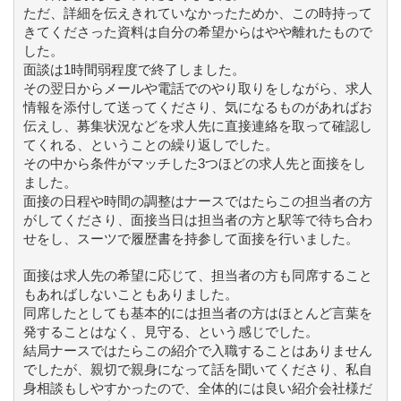
ただ、詳細を伝えきれていなかったためか、この時持って
きてくださった資料は自分の希望からはやや離れたもので
した。
面談は1時間弱程度で終了しました。
その翌日からメールや電話でのやり取りをしながら、求人
情報を添付して送ってくださり、気になるものがあればお
伝えし、募集状況などを求人先に直接連絡を取って確認し
てくれる、ということの繰り返しでした。
その中から条件がマッチした3つほどの求人先と面接をし
ました。
面接の日程や時間の調整はナースではたらこの担当者の方
がしてくださり、面接当日は担当者の方と駅等で待ち合わ
せをし、スーツで履歴書を持参して面接を行いました。
面接は求人先の希望に応じて、担当者の方も同席すること
もあればしないこともありました。
同席したとしても基本的には担当者の方はほとんど言葉を
発することはなく、見守る、という感じでした。
結局ナースではたらこの紹介で入職することはありません
でしたが、親切で親身になって話を聞いてくださり、私自
身相談もしやすかったので、全体的には良い紹介会社様だ