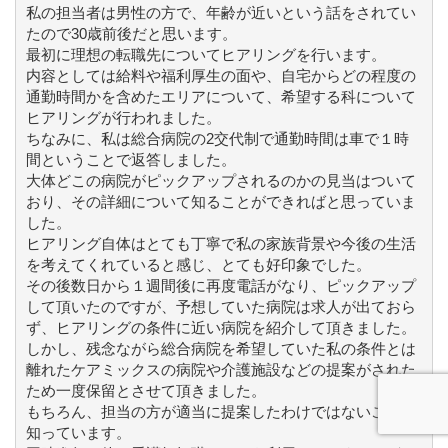
私の担当者は男性の方で、年齢が近いという話をされてい
たので30歳前後だと思います。
最初に理想の転職先についてヒアリングを行います。
内容としては給料や福利厚生の面や、自宅からどの程度の
通勤時間かを含めたエリアについて、希望する科について
ヒアリングが行われました。
ちなみに、私は総合病院の2交代制で通勤時間は車で１時
間ということで返答しました。
大体どこの病院がピックアップされるのかの見当はついて
おり、その詳細について知ることができればと思っていま
した。
ヒアリング自体はとても丁寧で私の家族背景や今後の生活
を考えてくれていると感じ、とても好印象でした。
その後数日から１週間後に再度電話がなり、ピックアップ
して頂いたのですが、予想していた病院は求人が出ておら
ず、ヒアリングの条件に近い病院を紹介して頂きました。
しかし、残念ながら総合病院を希望していた私の条件とは
離れたケアミックスの病院や介護施設などの提案がされた
ため一度保留とさせて頂きました。
もちろん、担当の方が適当に提案したわけではないことは
知っています。