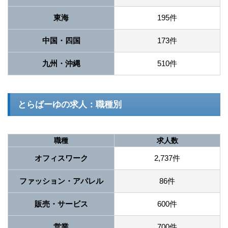
東海
195件
中国・四国
173件
九州・沖縄
510件
とらばーゆの求人：職種別
職種
求人数
オフィスワーク
2,737件
ファッション・アパレル
86件
販売・サービス
600件
営業
700件