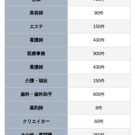
美容師
80件
エステ
150件
看護師
430件
医療事務
900件
看護師
430件
介護・福祉
150件
歯科・歯科助手
600件
薬剤師
8件
クリエイター
60件
その他・専門職
250件